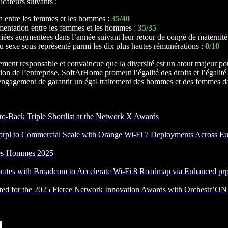
dicateurs suivants :
n entre les femmes et les hommes :
35/40
mentation entre les femmes et les hommes :
35/35
iées augmentées dans l’année suivant leur retour de congé de maternité
 sexe sous représenté parmi les dix plus hautes rémunérations :
0/10
lement responsable et convaincue que la diversité est un atout majeur p
tion de l’entreprise, SoftAtHome promeut l’égalité des droits et l’égalité
gagement de garantir un égal traitement des hommes et des femmes dan
o-Back Triple Shortlist at the Network X Awards
rpl to Commercial Scale with Orange Wi-Fi 7 Deployments Across E
mes-Hommes 2025
ates with Broadcom to Accelerate Wi-Fi 8 Roadmap via Enhanced prpl
ted for the 2025 Fierce Network Innovation Awards with Orchestr’ON