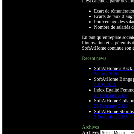
Il est calculé à partir des in
Ecart de rémunératio
Ecarts de taux d’aug
Pourcentage des salar
Nombre de salariés du
En tant qu’entreprise socia
l’innovation et la pérennisa
SoftAtHome continue son en
Recent news
SoftAtHome’s Back-t
30 July 2026
SoftAtHome Brings p
7 July 2026
Index Egalité Fem
27 February 2026
SoftAtHome Collabor
26 February 2026
SoftAtHome Shortlis
2 December 2025
Archives
Archives