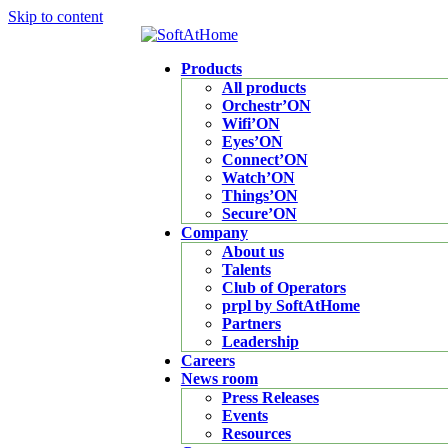
Skip to content
Products
All products
Orchestr’ON
Wifi’ON
Eyes’ON
Connect’ON
Watch’ON
Things’ON
Secure’ON
Company
About us
Talents
Club of Operators
prpl by SoftAtHome
Partners
Leadership
Careers
News room
Press Releases
Events
Resources