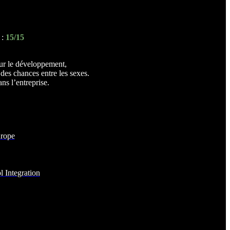
 :
15/15
our le développement,
 des chances entre les sexes.
s l’entreprise.
urope
 Integration